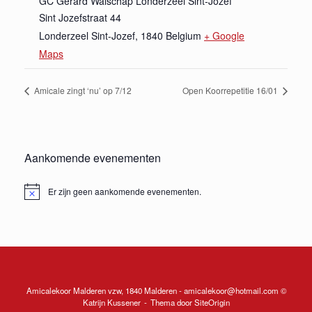
GC Gerard Walschap Londerzeel Sint-Jozef
Sint Jozefstraat 44
Londerzeel Sint-Jozef
,
1840
Belgium
+ Google
Maps
Amicale zingt ‘nu’ op 7/12
Open Koorrepetitie 16/01
Aankomende evenementen
Er zijn geen aankomende evenementen.
Bericht
Amicalekoor Malderen vzw, 1840 Malderen - amicalekoor@hotmail.com ©
Katrijn Kussener
Thema door
SiteOrigin