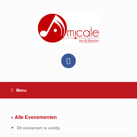
Ga
naar
de
inhoud
Menu
« Alle Evenementen
Dit evenement is voorbij.