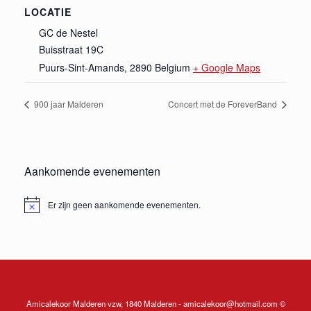
LOCATIE
GC de Nestel
Buisstraat 19C
Puurs-Sint-Amands
,
2890
Belgium
+ Google Maps
900 jaar Malderen
Concert met de ForeverBand
Aankomende evenementen
Er zijn geen aankomende evenementen.
Bericht
Amicalekoor Malderen vzw, 1840 Malderen - amicalekoor@hotmail.com ©