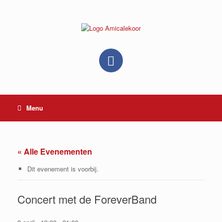
Ga
naar
de
inhoud
Menu
« Alle Evenementen
Dit evenement is voorbij.
Concert met de ForeverBand