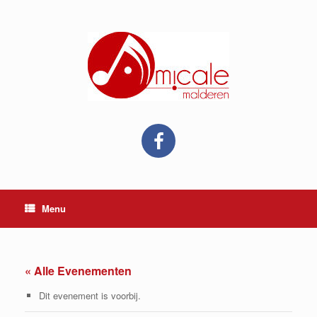
Ga
naar
de
inhoud
Menu
« Alle Evenementen
Dit evenement is voorbij.