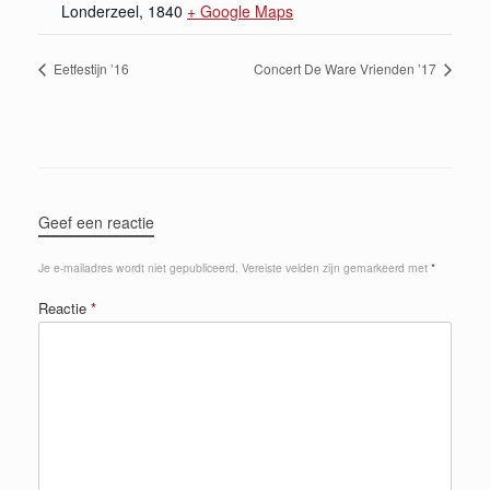
Londerzeel
,
1840
+ Google Maps
Eetfestijn ’16
Concert De Ware Vrienden ’17
Geef een reactie
Je e-mailadres wordt niet gepubliceerd.
Vereiste velden zijn gemarkeerd met
*
Reactie
*