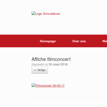
Ga
naar
de
inhoud
Homepage
Over ons
Ni
Affiche filmconcert
Geplaatst op
30 maart 2018
← Vorige