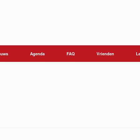
euws
Agenda
FAQ
Vrienden
L