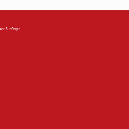
oor
SiteOrigin