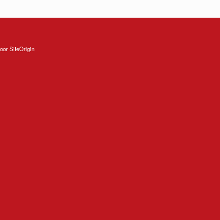
oor
SiteOrigin