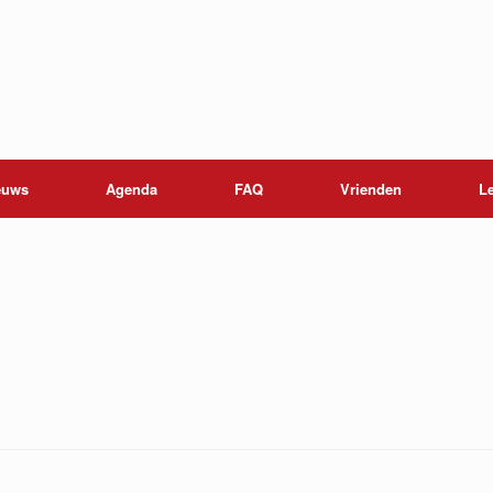
euws
Agenda
FAQ
Vrienden
L