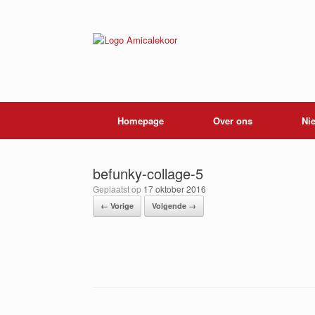
Ga
naar
de
inhoud
Homepage
Over ons
Ni
befunky-collage-5
Geplaatst op
17 oktober 2016
← Vorige
Volgende →