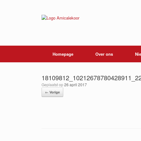
Ga
naar
de
inhoud
Homepage
Over ons
Ni
18109812_10212678780428911_2
Geplaatst op
26 april 2017
← Vorige