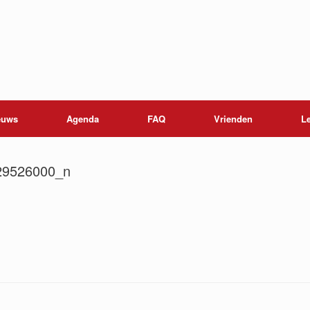
euws
Agenda
FAQ
Vrienden
L
29526000_n