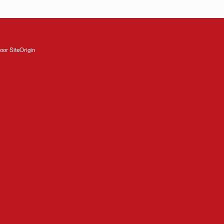
oor
SiteOrigin