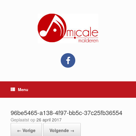
Ga
naar
de
inhoud
Menu
96be5465-a138-4f97-bb5c-37c25fb36554
Geplaatst op
26 april 2017
← Vorige
Volgende →